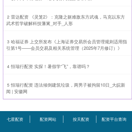
​雷达配资 《灵笼2》：克隆之躯难敌东方武魂，马克以东方
2
武术哲学破解科技藩篱_对手_人形
​哈福证券 上交所发布《上海证券交易所会员管理规则适用指
3
引第1号——会员交易及相关系统管理（2025年7月修订）》
​恒瑞行配资 实探！暑假学“飞”，靠谱吗？
4
​恒瑞行配资 违法倾倒建筑垃圾，两男子被拘留10日_大皖新
5
闻 | 安徽网
七星配资
配资网站
按天配资
配资平台查询