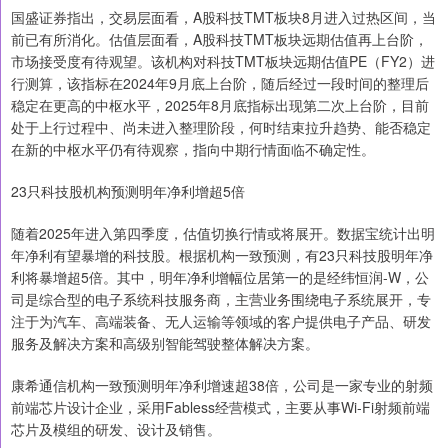
国盛证券指出，交易层面看，A股科技TMT板块8月进入过热区间，当
前已有所消化。估值层面看，A股科技TMT板块远期估值再上台阶，
市场接受度有待观望。该机构对科技TMT板块远期估值PE（FY2）进
行测算，该指标在2024年9月底上台阶，随后经过一段时间的整理后
稳定在更高的中枢水平，2025年8月底指标出现第二次上台阶，目前
处于上行过程中、尚未进入整理阶段，何时结束拉升趋势、能否稳定
在新的中枢水平仍有待观察，指向中期行情面临不确定性。
23只科技股机构预测明年净利增超5倍
随着2025年进入第四季度，估值切换行情或将展开。数据宝统计出明
年净利有望暴增的科技股。根据机构一致预测，有23只科技股明年净
利将暴增超5倍。其中，明年净利增幅位居第一的是经纬恒润-W，公
司是综合型的电子系统科技服务商，主营业务围绕电子系统展开，专
注于为汽车、高端装备、无人运输等领域的客户提供电子产品、研发
服务及解决方案和高级别智能驾驶整体解决方案。
康希通信机构一致预测明年净利增速超38倍，公司是一家专业的射频
前端芯片设计企业，采用Fabless经营模式，主要从事Wi-Fi射频前端
芯片及模组的研发、设计及销售。