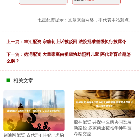
七星配资提示：文章来自网络，不代表本站观点。
上一篇：
丰汇配资 宗馥莉上诉被驳回 法院批准暂缓执行披露令
下一篇：
德润配资 大量家庭由祖辈协助照料儿童 隔代养育难题怎
么解？
相关文章
般神配资 共探中医药协同发展
新路径 多家药企莅临华神科技
考察交流
创通网配资 古代刑罚中的 “虎豹