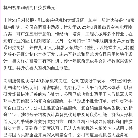
机构密集调研的科技股曝光
上述23只科技股7月以来获得机构大举调研。其中，新时达获得148家
机构到访。公司在调研中透露，计划于2025年9月推出具身智能焊接
方案，可广泛应用于船舶、钢结构、塔角、工程机械等多个行业，在
船舶行业的应用相对较多。另外，公司拟于2025年底前推出具身智能
通用控制器，并在具身/人形机器人领域推出整机，以轮式类人形构型
为核心开展定制化本体研发，未来可轮式和足式切换且采用模块化设
计，相关样机研发正有序推进，预计年底前完成并会进行数据采集和
训练。具身机器人整机为自主制造。
高测股份也获得140多家机构关注。公司在调研中表示，依托公司长
期构建的精密切割、精密磨削、电镀化学三大平台化技术体系，以及
研发场景快速迁移的核心能力，公司已成功推出适用于人形机器人灵
巧手及其他部位的复合金属腱绳，并已形成小批量订单。针对灵巧手
高自由度要求，公司主推复合钨丝腱绳，复合钨丝腱绳具备极小的折
弯半径，独特分子结构设计具备更优耐磨及耐疲劳性能，能为人形机
器人灵巧手绳驱方案提供更可靠、耐久且精准的动力传输和高自由度
解决方案，受到客户高度认可，已进入多家机器人相关企业试用，并
已与国内头部企业开展深入研发合作。公司高度重视机器人业务布