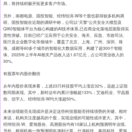
局，将持续积极开拓更多客户市场。
另外，南都电源、国投智能、经纬恒润-W等个股也获得较多机构调
研。国投智能在近期的调研中称，公司以“天擎”公共安全大模型及
QIK0智能体平台为核心构建的AI技术体系,已在商业化落地层面取得实
质性突破。目前已经广泛应用于公共安全、海关、应急、市政司法、
医疗及企业数字化等领域中，覆盖了北京、上海、广州、深圳、珠
海、成都等60多个城市的智能化大数据应用，构建了超300个智能
体。2025年上半年AI相关产品收入达1.67亿元，占公司营业收入的
30%。
有股票年内股价翻倍
从年内股价表现来看，上述23只科技股平均上涨近32%，远超上证指
数同期表现。其中，新时达年内累计涨幅超133%；艾迪药业、宇晶股
份、信宇人、经纬恒润-W均大涨超50%。
未来业绩能否兑现或许是决定这些科技股能否持续强势的关键。相对
来说，机构关注度越高的个股，实现业绩的可能性或许更大。其中，
经纬恒润-W、爱旭股份、高测股份均有10家以上机构预测明年业绩。
另外，根据机构一致预测明年净利计算，仕净科技、泰坦科技、爱旭