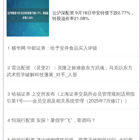
云沪深配资 9月18日华安转债下跌0.77%，
转股溢价率21.08%
​横华网 中邮证券：给予安井食品买入评级
1
​雷达配资 《灵笼2》：克隆之躯难敌东方武魂，马克以东方
2
武术哲学破解科技藩篱_对手_人形
​哈福证券 上交所发布《上海证券交易所会员管理规则适用指
3
引第1号——会员交易及相关系统管理（2025年7月修订）》
​恒瑞行配资 实探！暑假学“飞”，靠谱吗？
4
​恒瑞行配资 违法倾倒建筑垃圾，两男子被拘留10日_大皖新
5