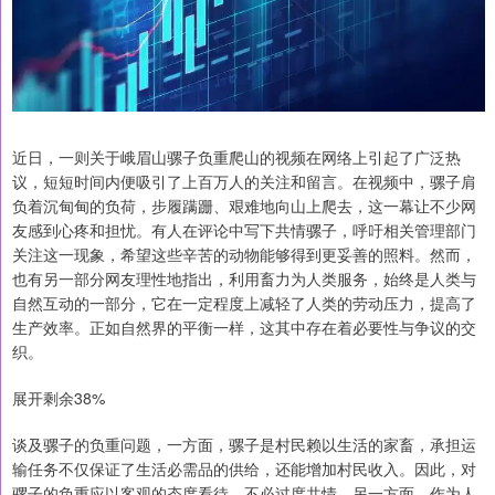
近日，一则关于峨眉山骡子负重爬山的视频在网络上引起了广泛热
议，短短时间内便吸引了上百万人的关注和留言。在视频中，骡子肩
负着沉甸甸的负荷，步履蹒跚、艰难地向山上爬去，这一幕让不少网
友感到心疼和担忧。有人在评论中写下共情骡子，呼吁相关管理部门
关注这一现象，希望这些辛苦的动物能够得到更妥善的照料。然而，
也有另一部分网友理性地指出，利用畜力为人类服务，始终是人类与
自然互动的一部分，它在一定程度上减轻了人类的劳动压力，提高了
生产效率。正如自然界的平衡一样，这其中存在着必要性与争议的交
织。
展开剩余38%
谈及骡子的负重问题，一方面，骡子是村民赖以生活的家畜，承担运
输任务不仅保证了生活必需品的供给，还能增加村民收入。因此，对
骡子的负重应以客观的态度看待，不必过度共情。另一方面，作为人