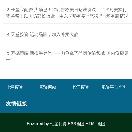
​长盈宝配资 大消息！特朗普称美日达成协议，菲将对美实行
3
零关税！以国防部长放话，中东局势有变？“双硅”市场有新情况
​天盛投资 运动品牌，加入外卖大战
4
​万德策略 新松半导体——力争拿下晶圆传输领域“国内份额第
5
一”
七星配资
配资网站
按天配资
配资平台查询
友情链接：
Powered by
七星配资
RSS地图
HTML地图