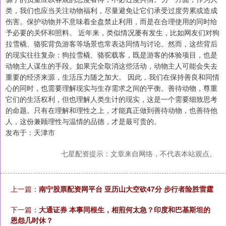
类，我们也应当关注动物福利，尽量避免让它们承受过度劳累或造成
伤害。保护动物并不意味着全盘禁止利用，而是在合理使用的同时给
予必要的关怀和照料。 近年来，类似情况屡有发生，比如网友们对狗
拉雪橇、骆驼背负游客等场景也常表达同情与讨论。然而，这些背后
的现实往往复杂：狗拉雪橇、骆驼载客，既是游客的体验项目，也是
动物主人谋生的手段。如果完全取消这些活动，动物主人可能会失去
重要的经济来源，生活压力随之加大。 因此，我们在保持善良和同情
心的同时，也需要理解现实与生存需求之间的平衡。善待动物，尊重
它们的生活权利，但也理解人类生计的现实，这是一个需要细致思考
的命题。只有在理解和理性之上，才能真正做到善待动物，也善待他
人，这份兼顾理性与温情的品德，才是最可贵的。
发布于：天津市
七星配资提示：文章来自网络，不代表本站观点。
上一篇：
南宁股票配资网平台 亚历山大空砍47分 步行者险胜雷霆
下一篇：
大通证券 本事同根生，相煎何太急？印度和巴基斯坦的
恩怨几时休？