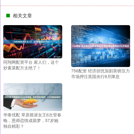
相关文章
同翔网配资平台 家人们，这个
炒素菜配方太绝了！
756配资 经济担忧加剧英镑压力
市场押注英国央行8月降息
华泰优配 草原摇滚女王6次登春
晚，恩师恋情成噩梦，57岁她
独自精彩？