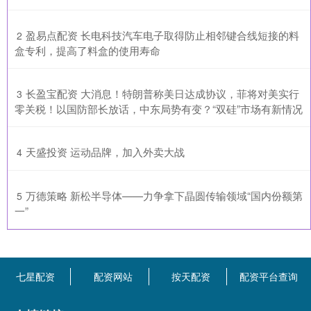
​盈易点配资 长电科技汽车电子取得防止相邻键合线短接的料
2
盒专利，提高了料盒的使用寿命
​长盈宝配资 大消息！特朗普称美日达成协议，菲将对美实行
3
零关税！以国防部长放话，中东局势有变？“双硅”市场有新情况
​天盛投资 运动品牌，加入外卖大战
4
​万德策略 新松半导体——力争拿下晶圆传输领域“国内份额第
5
一”
七星配资
配资网站
按天配资
配资平台查询