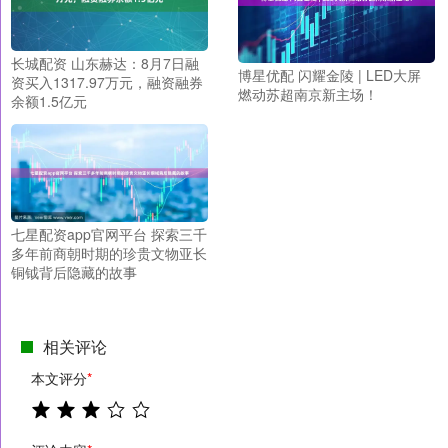
长城配资 山东赫达：8月7日融
博星优配 闪耀金陵 | LED大屏
资买入1317.97万元，融资融券
燃动苏超南京新主场！
余额1.5亿元
七星配资app官网平台 探索三千
多年前商朝时期的珍贵文物亚长
铜钺背后隐藏的故事
相关评论
本文评分
*