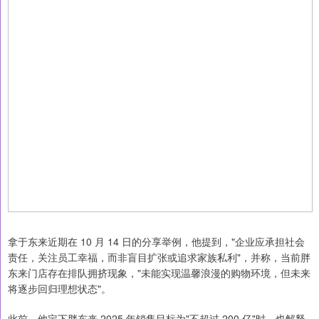
拿于东来近期在 10 月 14 日的分享举例，他提到，"企业应承担社会
责任，关注员工幸福，而非盲目扩张或追求家族私利"，并称，当前胖
东来门店存在排队拥挤现象，"未能实现温馨浪漫的购物环境，但未来
将逐步回归理想状态"。
此前，他定下胖东来 2025 年销售目标为"不超过 200 亿"时，也解释