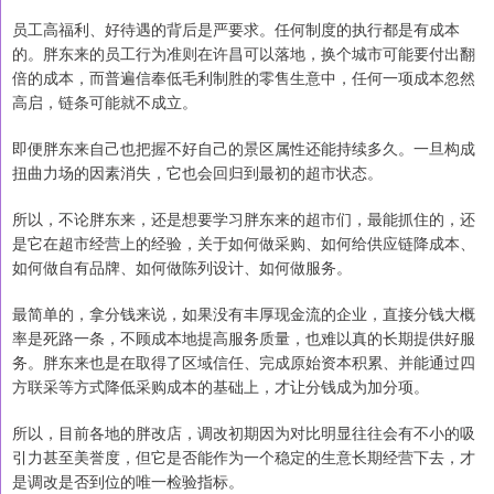
员工高福利、好待遇的背后是严要求。任何制度的执行都是有成本
的。胖东来的员工行为准则在许昌可以落地，换个城市可能要付出翻
倍的成本，而普遍信奉低毛利制胜的零售生意中，任何一项成本忽然
高启，链条可能就不成立。
即便胖东来自己也把握不好自己的景区属性还能持续多久。一旦构成
扭曲力场的因素消失，它也会回归到最初的超市状态。
所以，不论胖东来，还是想要学习胖东来的超市们，最能抓住的，还
是它在超市经营上的经验，关于如何做采购、如何给供应链降成本、
如何做自有品牌、如何做陈列设计、如何做服务。
最简单的，拿分钱来说，如果没有丰厚现金流的企业，直接分钱大概
率是死路一条，不顾成本地提高服务质量，也难以真的长期提供好服
务。胖东来也是在取得了区域信任、完成原始资本积累、并能通过四
方联采等方式降低采购成本的基础上，才让分钱成为加分项。
所以，目前各地的胖改店，调改初期因为对比明显往往会有不小的吸
引力甚至美誉度，但它是否能作为一个稳定的生意长期经营下去，才
是调改是否到位的唯一检验指标。