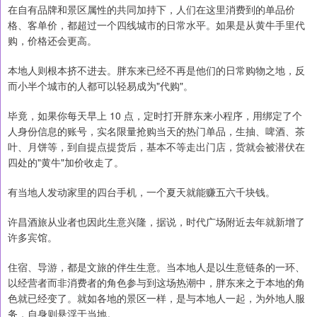
在自有品牌和景区属性的共同加持下，人们在这里消费到的单品价
格、客单价，都超过一个四线城市的日常水平。如果是从黄牛手里代
购，价格还会更高。
本地人则根本挤不进去。胖东来已经不再是他们的日常购物之地，反
而小半个城市的人都可以轻易成为"代购"。
毕竟，如果你每天早上 10 点，定时打开胖东来小程序，用绑定了个
人身份信息的账号，实名限量抢购当天的热门单品，生抽、啤酒、茶
叶、月饼等，到自提点提货后，基本不等走出门店，货就会被潜伏在
四处的"黄牛"加价收走了。
有当地人发动家里的四台手机，一个夏天就能赚五六千块钱。
许昌酒旅从业者也因此生意兴隆，据说，时代广场附近去年就新增了
许多宾馆。
住宿、导游，都是文旅的伴生生意。当本地人是以生意链条的一环、
以经营者而非消费者的角色参与到这场热潮中，胖东来之于本地的角
色就已经变了。就如各地的景区一样，是与本地人一起，为外地人服
务，自身则悬浮于当地。