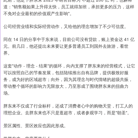
道："销售额如果上升得太快，员工就得加班，承担更多的压力，这样
不免对企业最初的价值观产生影响"。
公司经营业绩和实际经营动作，又给他的理念增加了不少可信度。
同在 14 日的分享中于东来说，目前公司没有贷款，账上资金达 41 亿
元。前几日，他还提出未来要让更多普通员工到国外去旅游，看世
界。
这套"动作 - 理念 - 结果"的循环，向内支撑了胖东来的经营模式，让它
可以按照自己的节奏发展，包括陆续推出自有品牌，提供极致好服
务，成为好的区域超市；向外，因为其理念与时代情绪的超级共振，
带动整个循环的影响力无限放大，乃至形成了围绕胖东来的扭曲力
场。
胖东来不仅成了行业标杆，还成了消费者心中的购物天堂，打工人的
理想企业。去胖东来也不只是逛超市，或者参观学习，而是"朝圣"。
景区属性、景区效应也因此形成。