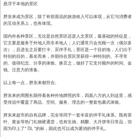
悬浮于本地的景区
胖东来成为景区，除了有前面说的旅游收入可以体现，从它与消费者
的互动关系上，也有体现。
国内外各种景区，无论是自然景区还是人文景区，最基础的特征是，
它主要是服务于外地人而非本地人；人们通常只会光顾一次（偶尔多
次），且进去之后要打卡、买伴手礼；景区是一个目的地，人们出于
特别的目的，慕名而来，并期待在景区里获得一种特别的、不寻常
的、值得纪念、分享的体验。换言之，做好了它支付额外的时间、金
钱、注意力的准备。
以上每一点，胖东来都符合。
胖东来的周围长期停着各种外地牌照的车，四面八方的人到这里，感
受传说中覆盖了商品、空间、服务、理念的一整套包裹式体验。
胖东来超市的自有品牌，完全等同于一套丰富的伴手礼体系。既有茶
叶、黄金等热门礼物硬通货，也有生抽、精酿、大月饼等日常品，但
因为印上了" DL "的标，因此也可以成为紧俏的伴手礼。