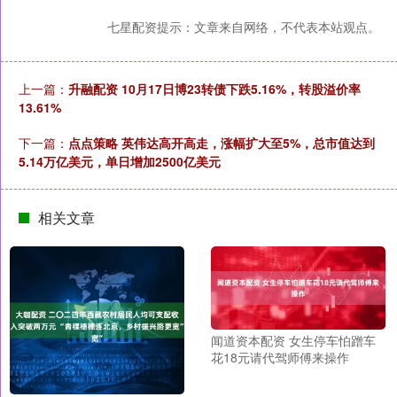
七星配资提示：文章来自网络，不代表本站观点。
上一篇：
升融配资 10月17日博23转债下跌5.16%，转股溢价率
13.61%
下一篇：
点点策略 英伟达高开高走，涨幅扩大至5%，总市值达到
5.14万亿美元，单日增加2500亿美元
相关文章
闻道资本配资 女生停车怕蹭车
花18元请代驾师傅来操作