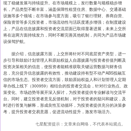
现了稳健发展与持续提升。在市场规模上，发行数量与规模稳步增
长，产品类型不断丰富，涵盖保障性租赁住房、数据中心、交通基础
设施等多个领域；在市场参与度方面，吸引了银行理财、券商自营、
保险资管等多元投资者，市场流动性与活跃度逐步增强；在制度建设
上，产品在信息披露和投资者交流层面已取得显著进展，未来上交所
将在这两方面持续发力，同时不断完善其他机制，共同为产品市场建
设保驾护航。
据介绍，信息披露方面，上交所将针对不同底层资产类型，进一
步引导和鼓励计划管理人和原始权益人自愿披露与投资者价值判断及
投资决策相关的信息，使投资者能精准获取关键运营数据与财务信
息，充分提升信息披露的有效性，推动建设持有型不动产ABS投融互
信的市场生态。投资者交流方面，鼓励原始权益人和计划管理人定期
举办线上线下（300959）相结合的投资者交流会，针对行业热点、政
策变化、市场趋势等展开深入探讨，为投资者提供专业解读与交流平
台。同时，建立投资者意见反馈机制，对于投资者的疑问和建议，及
时进行答复与解释，形成良性互动循环，为投资者提供充分的决策参
考，提升投资者交易意愿，促进流动性提升，激发市场活力。
七星配资提示：文章来自网络，不代表本站观点。