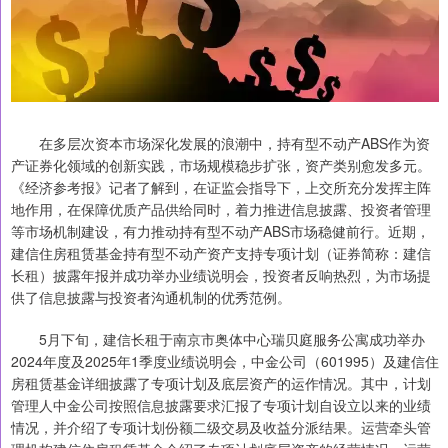
在多层次资本市场深化发展的浪潮中，持有型不动产ABS作为资
产证券化领域的创新实践，市场规模稳步扩张，资产类别愈发多元。
《经济参考报》记者了解到，在证监会指导下，上交所充分发挥主阵
地作用，在保障优质产品供给同时，着力推进信息披露、投资者管理
等市场机制建设，有力推动持有型不动产ABS市场稳健前行。近期，
建信住房租赁基金持有型不动产资产支持专项计划（证券简称：建信
长租）披露年报并成功举办业绩说明会，投资者反响热烈，为市场提
供了信息披露与投资者沟通机制的优秀范例。
5月下旬，建信长租于南京市奥体中心瑞贝庭服务公寓成功举办
2024年度及2025年1季度业绩说明会，中金公司（601995）及建信住
房租赁基金详细披露了专项计划及底层资产的运作情况。其中，计划
管理人中金公司按照信息披露要求汇报了专项计划自设立以来的业绩
情况，并介绍了专项计划份额二级交易及收益分派结果。运营牵头管