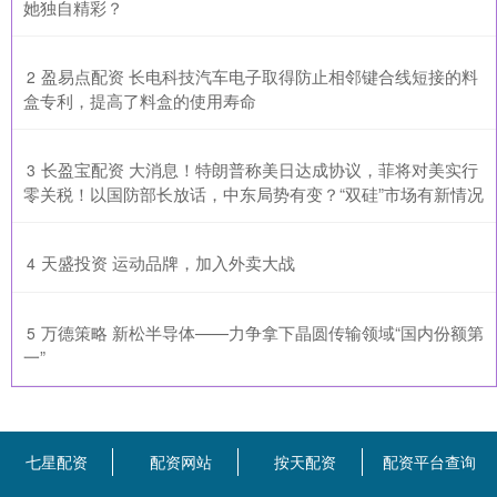
她独自精彩？
​盈易点配资 长电科技汽车电子取得防止相邻键合线短接的料
2
盒专利，提高了料盒的使用寿命
​长盈宝配资 大消息！特朗普称美日达成协议，菲将对美实行
3
零关税！以国防部长放话，中东局势有变？“双硅”市场有新情况
​天盛投资 运动品牌，加入外卖大战
4
​万德策略 新松半导体——力争拿下晶圆传输领域“国内份额第
5
一”
七星配资
配资网站
按天配资
配资平台查询