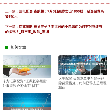
上一篇：
速电配资 森麒麟：7月3日融券卖出1800股，融资融券余
额7亿元
下一篇：
红旗策略 替父养子？李世民的小弟弟们为何有的善终有
的惨死？_滕王李_政治_李渊
相关文章
火牛配资 美凯龙董事车建兴解
东方汇赢配资 “证券版余额宝”
除留置措施，此前已辞去总经理
让股票账户闲钱不“躺平”
职位