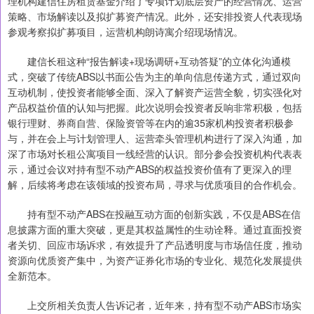
理机构建信住房租赁基金介绍了专项计划底层资产的经营情况、运营
策略、市场解读以及拟扩募资产情况。此外，还安排投资人代表现场
参观考察拟扩募项目，运营机构朗诗寓介绍现场情况。
建信长租这种“报告解读+现场调研+互动答疑”的立体化沟通模
式，突破了传统ABS以书面公告为主的单向信息传递方式，通过双向
互动机制，使投资者能够全面、深入了解资产运营全貌，切实强化对
产品权益价值的认知与把握。此次说明会投资者反响非常积极，包括
银行理财、券商自营、保险资管等在内的逾35家机构投资者积极参
与，并在会上与计划管理人、运营牵头管理机构进行了深入沟通，加
深了市场对长租公寓项目一线经营的认识。部分参会投资机构代表表
示，通过会议对持有型不动产ABS的权益投资价值有了更深入的理
解，后续将考虑在该领域的投资布局，寻求与优质项目的合作机会。
持有型不动产ABS在投融互动方面的创新实践，不仅是ABS在信
息披露方面的重大突破，更是其权益属性的生动诠释。通过直面投资
者关切、回应市场诉求，有效提升了产品透明度与市场信任度，推动
资源向优质资产集中，为资产证券化市场的专业化、规范化发展提供
全新范本。
上交所相关负责人告诉记者，近年来，持有型不动产ABS市场实