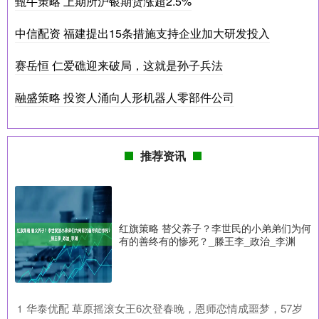
甄牛策略 上期所沪银期货涨超2.5%
中信配资 福建提出15条措施支持企业加大研发投入
赛岳恒 仁爱礁迎来破局，这就是孙子兵法
融盛策略 投资人涌向人形机器人零部件公司
推荐资讯
红旗策略 替父养子？李世民的小弟弟们为何
有的善终有的惨死？_滕王李_政治_李渊
​华泰优配 草原摇滚女王6次登春晚，恩师恋情成噩梦，57岁
1