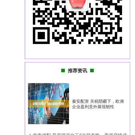
推荐资讯
秦安配资 关税阴霾下，欧洲
企业盈利意外展现韧性
​华泰优配 草原摇滚女王6次登春晚，恩师恋情成