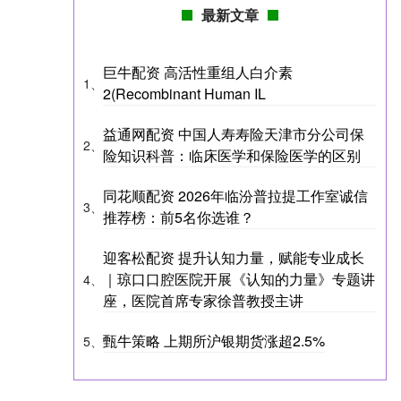
最新文章
巨牛配资 高活性重组人白介素
1、
2(Recombinant Human IL
益通网配资 中国人寿寿险天津市分公司保
2、
险知识科普：临床医学和保险医学的区别
同花顺配资 2026年临汾普拉提工作室诚信
3、
推荐榜：前5名你选谁？
迎客松配资 提升认知力量，赋能专业成长
｜琼口口腔医院开展《认知的力量》专题讲
4、
座，医院首席专家徐普教授主讲
甄牛策略 上期所沪银期货涨超2.5%
5、