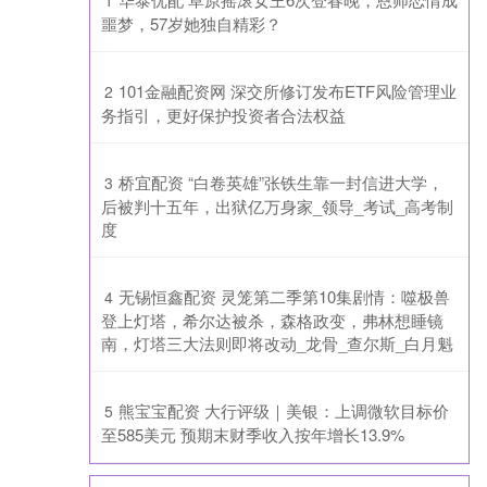
1
噩梦，57岁她独自精彩？
​101金融配资网 深交所修订发布ETF风险管理业
2
务指引，更好保护投资者合法权益
​桥宜配资 “白卷英雄”张铁生靠一封信进大学，
3
后被判十五年，出狱亿万身家_领导_考试_高考制
度
​无锡恒鑫配资 灵笼第二季第10集剧情：噬极兽
4
登上灯塔，希尔达被杀，森格政变，弗林想睡镜
南，灯塔三大法则即将改动_龙骨_查尔斯_白月魁
​熊宝宝配资 大行评级｜美银：上调微软目标价
5
至585美元 预期末财季收入按年增长13.9%